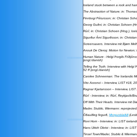
Iceland stuck between a rock and har
The Abstraction of Nature;
in: Thomas 
Finnbogi Pétursson
; in: Christian Sch
Georg Guðni
; in: Christian Schoen (H
Rúrí
; in: Christian Schoen (Hrsg.), Ic
Sigurður Árni Sigurðsson
; in: Christi
Screensavers.
Interview mit Bjørn Me
Anouk De Clercq: Motion for Newton
;
Human Nature - Helgi Þorgils Fríðjóns
(engl./danish)
Telling the Truth: Interview with Helgi 
52 ff (engl./danish)
Carolee Schneeman: The Icelandic Mu
Vito Acconci – Interview
, LIST #18, 20
Ragnar Kjartansson
– Interview, LIST
Rúrí - Interview
; in: Rúrí, Reykjavík/Br
Off With Their Heads
. Interview mit 
Mader, Stublic, Wiermann: reprojected
Óðauðleg fegurð
,
Morgunblaðið
(Lesb
Roni Horn - Interview
; in: LIST icelan
Hans Ulrich Obrist - Interview
; in: LIS
Tinsel Town/Mader, Stublic & Wierma