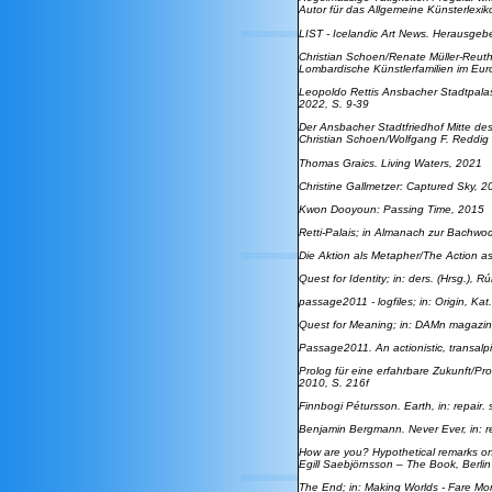
Autor für das
Allgemeine Künsterlexik
LIST - Icelandic Art News
. Herausgeb
Christian Schoen/Renate Müller-Reut
Lombardische Künstlerfamilien im Eur
Leopoldo Rettis Ansbacher Stadtpala
2022, S. 9-39
Der Ansbacher Stadtfriedhof Mitte de
Christian Schoen/Wolfgang F. Reddig 
Thomas Graics. Living Waters
, 2021
Christine Gallmetzer: Captured Sky
, 2
Kwon Dooyoun: Passing Time
, 2015
Retti-Palais
; in Almanach zur Bachwo
Die Aktion als Metapher/The Action a
Quest for Identity
; in: ders. (Hrsg.), R
passage2011 - logfiles; in: Origin, Kat
Quest for Meaning; in: DAMn magazin
Passage2011. An actionistic, transalpi
Prolog für eine erfahrbare Zukunft/P
2010, S. 216f
Finnbogi Pétursson. Earth
, in:
repair.
Benjamin Bergmann. Never Ever
, in:
r
How are you? Hypothetical remarks on t
Egill Saebjörnsson – The Book, Berli
The End
; in: Making Worlds - Fare Mo