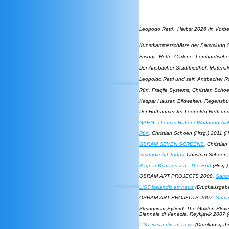
Leopodo Retti. Herbst 2026 (in Vorbe
Kunstkammerschätze der Sammlung S
Frisoni - Retti - Carlone. Lombardisc
Der Ansbacher Stadtfriedhof. Materia
Leopoldo Retti und sein Ansbacher Ro
Rúrí. Fragile Systems,
Christian Schoe
Kaspar Hauser. Bildwelten
, Regensbur
Der Hofbaumeister Leopoldo Retti un
GAEG: Thomas Huber / Wolfgang Aic
Rúrí
, Christian Schoen (Hrsg.) 2011 (H
OSRAM SEVEN SCREENS
, Christia
Icelandic Art Today
, Christian Schoen,
Ragnar Kjartansson - The End
(Hrsg.)
OSRAM ART PROJECTS 2008
.
Samm
LIST icelandic art news
(Druckausgabe)
OSRAM ART PROJECTS 2007
.
Samm
Steingrimur Eyfjörd: The Golden Plove
Biennale di Venezia, Reykjavik 2007 (
LIST icelandic art news
(Druckausgabe)