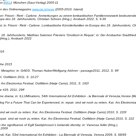
on
(
AKL
), München (Saur-Verlag) 2005-11
er des Onlinemagazins
www.cia.is/news
(2005-2010, Island)
her:
Frisoni - Retti - Carlone. Anmerkungen zu einem lombardischen Familiennetzwerk bedeutende
opa des 18. Jahrhunderts
, Christian Schoen (Hrsg.), Ansbach 2022, S. 9-39
st
; in:
Frisoni - Retti - Carlone. Lombardische Künstlerfamilien im Europa des 18. Jahrhunderts
, C
s 18. Jahrhunderts. Matthias Salomon Priesters 'Onoldum in Requie'
; in:
Der Ansbacher Stadtfried
(Hrsg.)
,
Ansbach 2022
016
che 2015
s Metaphor
; in:
GAEG: Thomas Huber/Wolfgang Aichner - passage2011
, 2012, S. 9ff
úrí, Ostfildern 2011, S. 10-27
. Ars Electronica Festival, Ostfildern (Hatje Cantz), 2011, S. 192f
e #29, 2011, 29ff
ne drama; in: ILLUMInations, 54th International Art Exhibition - la Biennale di Venezia,Venice (Ma
rolog For a Future That Can be Experienced
, in:
repair. sind wir noch zu retten
, Kat. Ars Electronica
 sind wir noch zu retten
, Kat. Ars Electronica Festival, Ostfildern (Hatje Cantz) 2010, S. 220f
epair. sind wir noch zu retten
, Kat. Ars Electronica Festival, Ostfildern (Hatje Cantz) 2010, S. 222
he significance of Egill Saebjörnsson’s Icelandic identity
; in: Vanessa Adler (Hrsg.),
n 2009
ndi, Kat. 53rd International Art Exhibition - La Biennale di Venezia, Verona 2009, S. 68/69