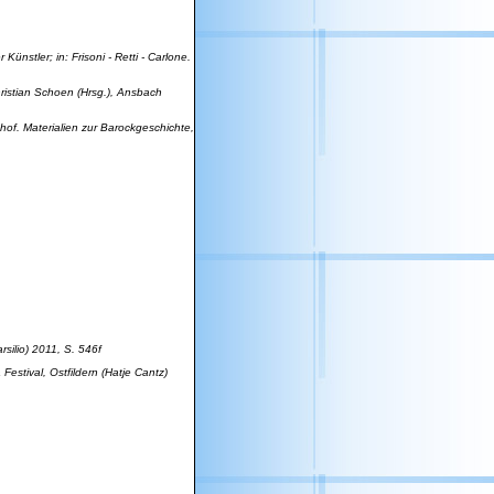
r Künstler
; in:
Frisoni - Retti - Carlone.
hristian Schoen (Hrsg.), Ansbach
hof. Materialien zur Barockgeschichte,
rsilio) 2011, S. 546f
 Festival, Ostfildern (Hatje Cantz)