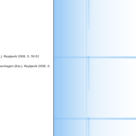
.), Reykjavík 2008, S. 50-51
openhagen (Kat.), Reykjavík 2008, S.