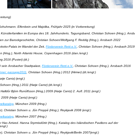
reitung)
chuhmann. Elfenbein und Majolika,
Frühjahr 2025 (in Vorbereitung)
he Künstlerfamilien im Europa des 18. Jahrhunderts
. Tagungsband,
Christian Schoen (Hrsg.), An
lien zur Barockgeschichte,
Christian Schoen/Wolfgang F. Reddig (Hrsg.)
,
Ansbach 2022
koko-Palais im Wandel der Zeit
,
Förderverein Retti e.V.
, Christian Schoen (Hrsg.), Ansbach 2019
n (Hrsg.), North Atlantic House, Copenhagen 2016 (dan./engl.)
g 2016 (Pustet) (dt.)
d sein Ansbacher Stadtpalast,
Förderverein Retti e.V.
, Christian Schoen (Hrsg.), Ansbach 2016
hner: passage2011
, Christian Schoen (Hrsg.) 2012 (Hirmer) (dt./engl.)
atje Cantz) (engl.)
n Schoen (Hrsg.) 2011 (Hatje Cantz) (dt./engl.)
 Halldór Björn Runólfsson (Hrsg.) 2009 (Hatje Cantz) 2. Aufl. 2011 (engl.)
, 2009 (Hatje Cantz) (engl.)
elkatalog
, München 2009 (Hrsg.)
, Christian Schoen u. Jón Proppé (Hrsg.), Reykjavik 2008 (engl.)
elkatalog
, München 2007 (Hrsg.)
r Has Arrived
. Hanna Styrmisdóttir (Hrsg.). Katalog des Isländischen Pavilions auf der
engl.)
, Christian Schoen u. Jón Proppé (Hrsg.), Reykjavik/Berlin 2007(engl.)