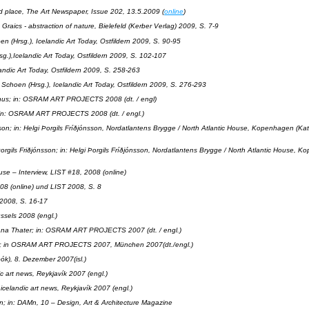
d place
, The Art Newspaper
,
Issue 202, 13.5.2009 (
online
)
Graics - abstraction of nature, Bielefeld (Kerber Verlag) 2009, S. 7-9
oen (Hrsg.), Icelandic Art Today, Ostfildern 2009, S. 90-95
rsg.),Icelandic Art Today, Ostfildern 2009, S. 102-107
elandic Art Today, Ostfildern 2009, S. 258-263
an Schoen (Hrsg.), Icelandic Art Today, Ostfildern 2009, S. 276-293
lhus; in: OSRAM ART PROJECTS 2008 (dt. / engl)
 in: OSRAM ART PROJECTS 2008 (dt. / engl.)
son
; in: Helgi Þorgils Fríðjónsson, Nordatlantens Brygge / North Atlantic House, Kopenhagen (Kat
Þorgils Friðjónsson
; in: Helgi Þorgils Fríðjónsson, Nordatlantens Brygge / North Atlantic House, K
se – Interview
, LIST #18, 2008 (online)
08 (online) und LIST 2008, S. 8
 2008, S. 16-17
ussels 2008 (engl.)
Diana Thater; in: OSRAM ART PROJECTS 2007 (dt. / engl.)
; in OSRAM ART PROJECTS 2007, München 2007(dt./engl.)
ók), 8. Dezember 2007(isl.)
dic art news, Reykjavík 2007 (engl.)
T icelandic art news, Reykjavík 2007 (engl.)
nn
; in: DAMn, 10 – Design, Art & Architecture Magazine