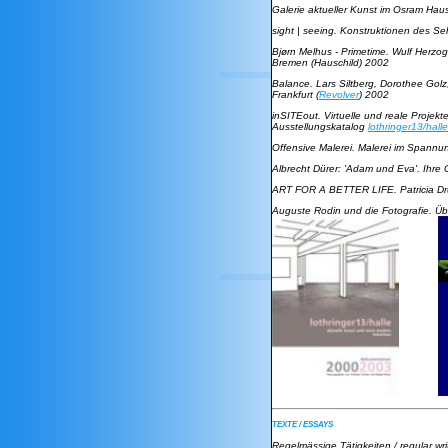
Galerie aktueller Kunst im Osram Ha
sight | seeing. Konstruktionen des S
Bjørn Melhus - Primetime
. Wulf Herzo
Bremen (Hauschild) 2002
Balance. Lars Siltberg, Dorothee Golz
Frankfurt (
Revolver
) 2002
inSITEout. Virtuelle und reale Proje
Ausstellungskatalog
lothringer13/halle
Offensive Malerei. Malerei im Spannu
Albrecht Dürer: 'Adam und Eva'. Ihr
ART FOR A BETTER LIFE
. Patricia 
Auguste Rodin und die Fotografie. Üb
TEXTE / ESSAYS
Regelmässige Tätigkeiten / regular wri