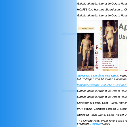
Galerie aktueller Kunst im Osram Ha
HOMESICK
, Hannes Sigurdsson u. Chr
Galerie aktueller Kunst im Osram Ha
Apfelböck oder Über das Töten
. Mate
Mit Beiträgen von Christoph Bachmann
lothringer13/halle. Aktuelle Kunst u
Galerie aktueller Kunst im Osram Ha
Galerie aktueller Kunst im Osram Ha
Christopher Lewis. East - West
, Münc
WIR, HIER!
. Christian Schoen u. Marg
Stillleben - Mirja Lang, Sonja Weber
The Chrono-Files. From Time-Based A
Frankfurt (
Revolver
) 2003