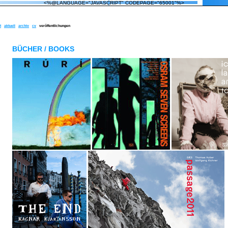
<%@LANGUAGE="JAVASCRIPT" CODEPAGE="65001"%>
t
aktuell
archiv
cv
veröffentlichungen
BÜCHER / BOOKS