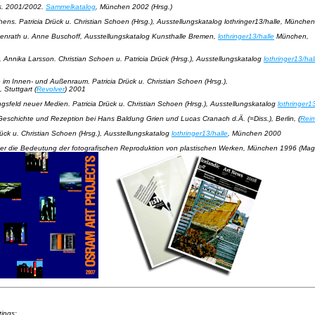
us. 2001/2002
.
Sammelkatalog
, München 2002 (Hrsg.)
ehens
. Patricia Drück u. Christian Schoen (Hrsg.), Ausstellungskatalog lothringer13/halle, Münche
genrath u. Anne Buschoff, Ausstellungskatalog Kunsthalle Bremen,
lothringer13/halle
München,
, Annika Larsson.
Christian Schoen u. Patricia Drück (Hrsg.), Ausstellungskatalog
lothringer13/hal
kte im Innen- und Außenraum
. Patricia Drück u. Christian Schoen (Hrsg.),
, Stuttgart (
Revolver
) 2001
ngsfeld neuer Medien
. Patricia Drück u. Christian Schoen (Hrsg.), Ausstellungskatalog
lothringer1
e Geschichte und Rezeption bei Hans Baldung Grien und Lucas Cranach d.Ä
. (=Diss.), Berlin, (
Rei
Drück u. Christian Schoen (Hrsg.), Ausstellungskatalog
lothringer13/halle
, München 2000
er die Bedeutung der fotografischen Reproduktion von plastischen Werken
, München 1996 (Magis
tings: