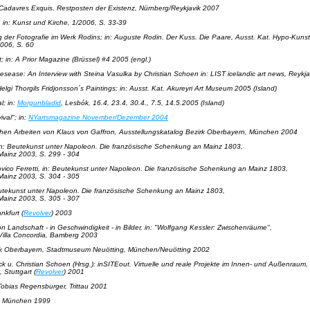
adavres Exquis. Restposten der Existenz
, Nürnberg/Reykjavik 2007
, in: Kunst und Kirche, 1/2006, S. 33-39
 der Fotografie im Werk Rodins
; in: Auguste Rodin. Der Kuss. Die Paare, Ausst. Kat. Hypo-Kuns
006, S. 60
t
; in: A Prior Magazine (Brüssel) #4 2005 (engl.)
desease
: An Interview with Steina Vasulka by Christian Schoen in: LIST icelandic art news, Reyk
lgi Thorgils Fridjonsson´s Paintings
; in: Ausst. Kat. Akureyri Art Museum 2005 (Island)
l; in:
Morgunbladid
, Lesbók, 16.4, 23.4, 30.4., 7.5, 14.5.2005 (Island)
ival"
; in:
NYartsmagazine November/Dezember 2004
chen Arbeiten von Klaus von Gaffron
, Ausstellungskatalog Bezirk Oberbayern, München 2004
in: Beutekunst unter Napoleon. Die französische Schenkung an Mainz 1803,
ainz 2003, S. 299 - 304
ico Ferretti
, in: Beutekunst unter Napoleon. Die französische Schenkung an Mainz 1803,
ainz 2003, S. 304 - 305
eutekunst unter Napoleon. Die französische Schenkung an Mainz 1803,
ainz 2003, S. 305 - 307
nkfurt (
Revolver
) 2003
 Landschaft - in Geschwindigkeit - in Bilder
, in: "Wolfgang Kessler: Zwischenräume",
 Villa Concordia, Bamberg 2003
zirk Oberbayern, Stadtmuseum Neuötting, München/Neuötting 2002
rück u. Christian Schoen (Hrsg.): inSITEout. Virtuelle und reale Projekte im Innen- und Außenraum,
, Stuttgart (
Revolver
) 2001
 Tobias Regensburger, Trittau 2001
, München 1999