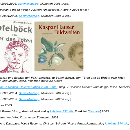
us 2005/2006
.
Sammelkatalog
, München 2006 (Hrsg.)
istian Schoen (Hrsg.), Akureyri Art Museum, Akureyri 2006 (engl.)
us, 2004/2005
.
Sammelkatalog
, München 2005 (Hrsg.)
rialien und Essays zum Fall Apfelböck, zu Bertolt Brecht, zum Töten und zu Bildern vom Töten
 und Margit Rosen, München (Belleville) 2005
nd neue Medien. Dokumentation 2000 - 2003
, hrsg. v. Christian Schoen und Margit Rosen, Norder
us, 2003/2004
.
Sammelkatalog
, München 2004 (Hrsg.)
us, 2002/2003
.
Sammelkatalog
, München 2003 (Hrsg.)
hen 2003
it Rosen (Hrsg.), Ausstellungskatalog
lothringer13/halle
, Frankfurt (
Revolver
) 2003
, Anne Wodtcke
, Kunstverein Ebersberg 2003
rt to Database
. Margit Rosen u. Christian Schoen (Hrsg.), Ausstellungskatalog
lothringer13/halle
,