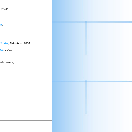
n 2002
le
,
3/halle
, München 2001
mer
) 2001
terarbeit)