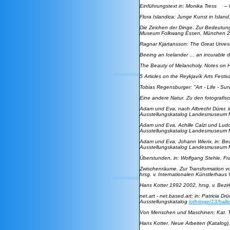
Einführungstext in:
Monika Tress – C
Flora Islandica: Junge Kunst in Island
Die Zeichen der Dinge. Zur Bedeutung
Museum Folkwang Essen, München 2
Ragnar Kjartansson: The Great Unres
Beeing an Icelander … an incurable 
The Beauty of Melancholy. Notes on He
5 Articles on the Reykjavík Arts Festiva
Tobias Regensburger: "Art - Life - Surv
Eine andere Natur. Zu den fotografis
Adam und Eva, nach Albrecht Dürer
, 
Ausstellungskatalog Landesmuseum M
Adam und Eva, Achille Calzi und Ludov
Ausstellungskatalog Landesmuseum M
Adam und Eva, Johann Wierix
, in: B
Ausstellungskatalog Landesmuseum M
Überstunden
, in: Wolfgang Stehle, Fra
Zwischenräume. Zur Transformation von
hrsg. v. Internationalen Künstlerhaus
Hans Kotter 1992 2002
, hrsg. v. Be
net.art - net.based.art
; in: Patricia D
Ausstellungskatalog
lothringer13/halle
Von Menschen und Maschinen
; Kat.
Hans Kotter. Neue Arbeiten
(Katalog)